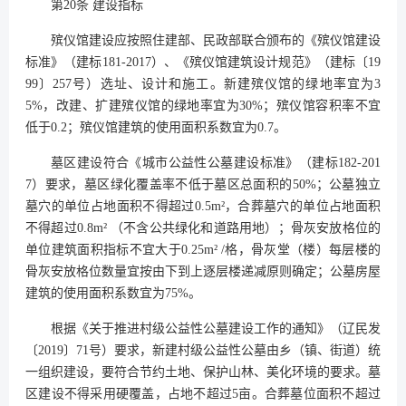
第20条 建设指标
殡仪馆建设应按照住建部、民政部联合颁布的《殡仪馆建设
标准》（建标181-2017）、《殡仪馆建筑设计规范》（建标〔19
99〕257号）选址、设计和施工。新建殡仪馆的绿地率宜为3
5%，改建、扩建殡仪馆的绿地率宜为30%；殡仪馆容积率不宜
低于0.2；殡仪馆建筑的使用面积系数宜为0.7。
墓区建设符合《城市公益性公墓建设标准》（建标182-201
7）要求，墓区绿化覆盖率不低于墓区总面积的50%；公墓独立
墓穴的单位占地面积不得超过0.5m²，合葬墓穴的单位占地面积
不得超过0.8m² （不含公共绿化和道路用地）；骨灰安放格位的
单位建筑面积指标不宜大于0.25m² /格，骨灰堂（楼）每层楼的
骨灰安放格位数量宜按由下到上逐层楼递减原则确定；公墓房屋
建筑的使用面积系数宜为75%。
根据《关于推进村级公益性公墓建设工作的通知》（辽民发
〔2019〕71号）要求，新建村级公益性公墓由乡（镇、街道）统
一组织建设，要符合节约土地、保护山林、美化环境的要求。墓
区建设不得采用硬覆盖，占地不超过5亩。合葬墓位面积不超过