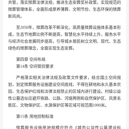
共管，落实殡葬法律法规，推进生态安葬奖补政策，实现规范的
殡葬管理体系，全面形成厚养薄葬、文明节俭、生态环保的殡葬
新风尚。
至2050年，殡葬改革不断深化，高质量殡葬设施体系基本形
成，生态节地葬比例不断提高，智慧化水平持续上升，服务水平
与经济社会发展同步提高，引导城乡居民树立文明、现代、生态
绿色的殡葬理念，全面实现生态安葬。
第四章 空间布局
第14条 空间管控要求
严格落实相关法律法规及政策文件要求，结合国土空间规
划，划定殡葬服务设施建设空间底线，不得在耕地和永久基本农
田、生态保护红线和法律法规禁止的区域内进行建设。村级公益
性公墓选址应避开铁路、公路、河堤两侧和自然保护区、风景名
胜区、文物保护区、水源保护区等区域可视范围1000米。
第15条 用地控制标准
殡葬服务设施用地规模应符合《城市公益性公墓建设标