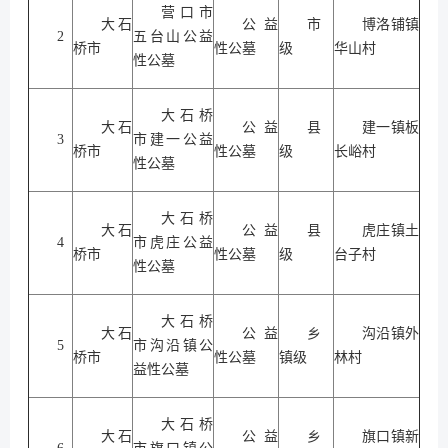
营口市
大石
公益
市
博洛铺镇
2
五台山公益
桥市
性公墓
级
华山村
性公墓
大石桥
大石
公益
县
建一镇板
3
市建一公益
桥市
性公墓
级
长峪村
性公墓
大石桥
大石
公益
县
虎庄镇土
4
市虎庄公益
桥市
性公墓
级
台子村
性公墓
大石桥
大石
公益
乡
沟沿镇外
5
市沟沿镇公
桥市
性公墓
镇级
林村
益性公墓
大石桥
大石
公益
乡
旗口镇新