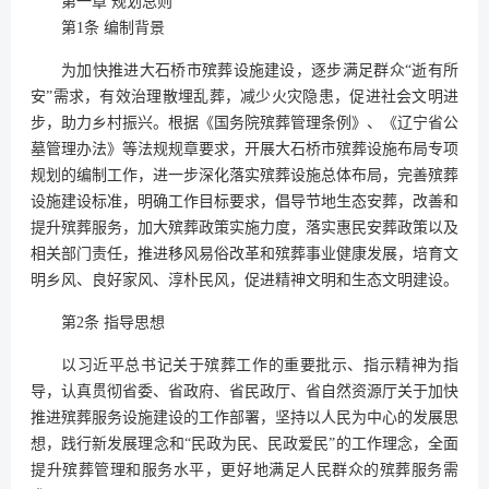
第一章 规划总则
第1条 编制背景
为加快推进大石桥市殡葬设施建设，逐步满足群众“逝有所
安”需求，有效治理散埋乱葬，减少火灾隐患，促进社会文明进
步，助力乡村振兴。根据《国务院殡葬管理条例》、《辽宁省公
墓管理办法》等法规规章要求，开展大石桥市殡葬设施布局专项
规划的编制工作，进一步深化落实殡葬设施总体布局，完善殡葬
设施建设标准，明确工作目标要求，倡导节地生态安葬，改善和
提升殡葬服务，加大殡葬政策实施力度，落实惠民安葬政策以及
相关部门责任，推进移风易俗改革和殡葬事业健康发展，培育文
明乡风、良好家风、淳朴民风，促进精神文明和生态文明建设。
第2条 指导思想
以习近平总书记关于殡葬工作的重要批示、指示精神为指
导，认真贯彻省委、省政府、省民政厅、省自然资源厅关于加快
推进殡葬服务设施建设的工作部署，坚持以人民为中心的发展思
想，践行新发展理念和“民政为民、民政爱民”的工作理念，全面
提升殡葬管理和服务水平，更好地满足人民群众的殡葬服务需