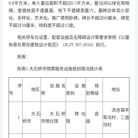
0.8平方米，单人墓位面积不超过0.5平方米，墓位间以绿化带相
隔，提倡地面不建墓基、地下不建硬质墓穴，墓碑应体现小型
化、多样化、艺术化。推广使用卧碑，碑长不超过60厘米、碑宽
不超过50厘米、倾斜度不超过15度。
相关停车位设置、配套设施及无障碍设计等要求参照《公墓
和骨灰寄存建筑设计规范》（JGJT 397-2016）执行。
附表：
附表1 大石桥市殡葬服务设施规划情况统计表
序
设施名
设施
规
地区
地址
号
称
类别
划等级
汤池镇羊
大石
大石桥
殡仪
县
1
草沟村、二道
桥市
市殡仪馆
馆
级
河村