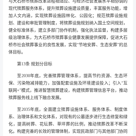
与大石桥市殡葬改革进程相适应、与经济社会发展水平相协调的
现代殡葬服务体系，提升殡葬设施建设质量，丰富服务功能，增
加人文内涵，实现殡葬设施园林化、公园化；规范殡葬设施规
划、建设和审批管理制度，将殡葬设施规划纳入国土空间规划，
健全标准体系，建立多部门协作机制，强化执法监督，构建多层
级治理体系，为大石桥市殡葬事业健康发展提供保障，促进大石
桥市社会殡葬事业的良性发展，实现“节地安葬、生态安葬”的总
体目标。
第13条 规划分目标
至2030年底，完善殡葬管理体系，提高节约资源、生态环
保、污染物减排能力，加强配套设施及环境建设投入；引入“互
联网+”模式，推进智慧殡葬建设，构建殡葬管理信息平台，推动
殡葬服务线上线下融合发展。
至2035年底，全面建立殡葬设施体系、服务体系、制度体
系、治理体系和文化体系，对现有的公墓逐步进行生态修复和绿
化，提高树葬、花坛葬、草坪葬的比例，推动殡葬改革不断深
化。构建完善的长效的管理体制，实现民政部门与其他部门协同