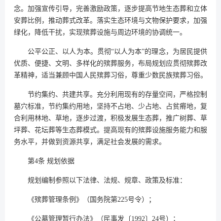
念。加强宣传引导，完善激励政策，逐步提高节地生态葬和立体
安葬比例，推动葬式改革。落实生态环境与文物保护要求，加强
绿化，降低干扰，实现殡葬设施与周边环境的协调统一。
公平公正、以人为本。贯彻“以人为本”的理念，为居民提供
优质、便捷、文明、多样化的殡葬服务，布局规划应贯彻殡葬改
革精神，适当兼顾中国人民殡葬习俗，尊重少数民族殡葬习俗。
节约集约、共建共享。充分利用现有的存量空间，严格控制
墓穴标准，节约集约用地，坚持不占地、少占地、占贫瘠地，复
合利用林地、草地，逐步过渡，积极发展生态葬，推广树葬、草
坪葬、花坛葬等生态葬模式。提高现有的殡葬设施服务能力和服
务水平，并做到资源共享，满足社会发展的需求。
第4条 规划依据
规划编制参照以下法律、法规、规章、政策及标准：
《殡葬管理条例》（国务院第225号令）；
《公墓管理暂行办法》（民事发〔1992〕24号）；