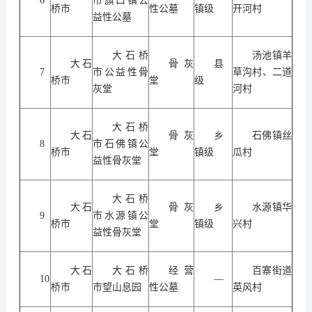
6
市旗口镇公
桥市
性公墓
镇级
开河村
益性公墓
大石桥
汤池镇羊
大石
骨灰
县
7
市公益性骨
草沟村、二道
桥市
堂
级
灰堂
河村
大石桥
大石
骨灰
乡
石佛镇丝
8
市石佛镇公
桥市
堂
镇级
瓜村
益性骨灰堂
大石桥
大石
骨灰
乡
水源镇华
9
市水源镇公
桥市
堂
镇级
兴村
益性骨灰堂
大石
大石桥
经营
百寨街道
10
—
桥市
市望山息园
性公墓
英风村