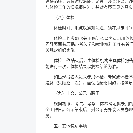
道德品质、岗位适应潜能、是否有涉黑涉恶、违
与体检工作的情况报告》，并对考察意见的真实
（八）体检
体检时间、地点以通知为准，须在规定时间
体检工作参照《关于修订＜公务员录用体检通
乙肝表面抗原携带者入学和就业权利工作有关问题的
关规定组织实施。
体检工作结束后，由体检机构出具体检报告
能进行一次，体检结果以复检结论为准。
如出现报名人员未参加体检、考察或体检不
递补（只顺延一次），面试成绩相同的，按满足
（九）上会、公示与聘用
根据初审、考试、考察、体检确定拟录用的
个工作日。公示结束后，对公示无异议人员办理
见。
五、其他说明事项