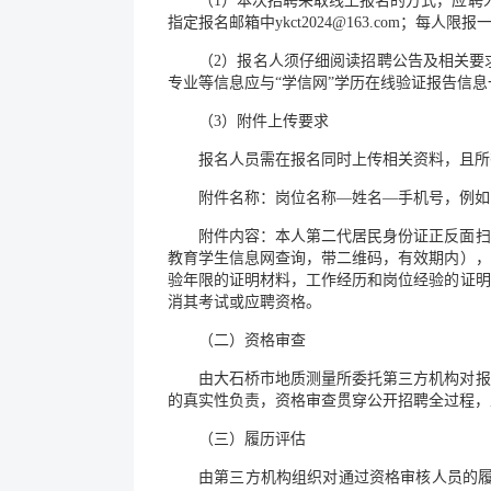
（1）本次招聘采取线上报名的方式，应聘
指定报名邮箱中ykct2024@163.com；
（2）报名人须仔细阅读招聘公告及相关要
专业等信息应与“学信网”学历在线验证报告信息
（3）附件上传要求
报名人员需在报名同时上传相关资料，且所
附件名称：岗位名称—姓名—手机号，例如：“检
附件内容：本人第二代居民身份证正反面扫
教育学生信息网查询，带二维码，有效期内），
验年限的证明材料，工作经历和岗位经验的证明
消其考试或应聘资格。
（二）资格审查
由大石桥市地质测量所委托第三方机构对报
的真实性负责，资格审查贯穿公开招聘全过程，
（三）履历评估
由第三方机构组织对通过资格审核人员的履