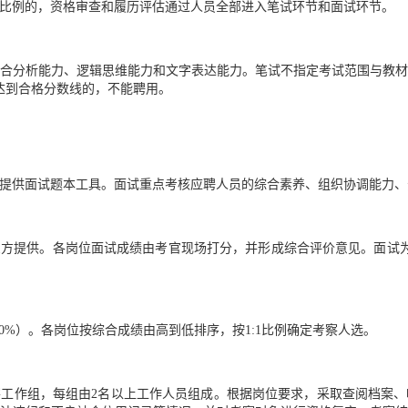
比例的，资格审查和履历评估通过人员全部进入笔试环节和面试环节。
合分析能力、逻辑思维能力和文字表达能力。笔试不指定考试范围与教
未达到合格分数线的，不能聘用。
提供面试题本工具。面试重点考核应聘人员的综合素养、组织协调能力、
方提供。各岗位面试成绩由考官现场打分，并形成综合评价意见。面试为百
60%）。各岗位按综合成绩由高到低排序，按1:1比例确定考察人选。
工作组，每组由2名以上工作人员组成。根据岗位要求，采取查阅档案