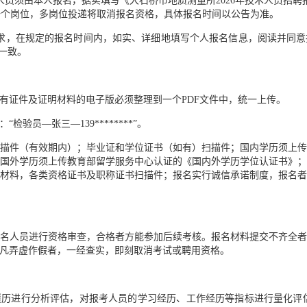
人员须由本人报名，据实填写《大石桥市地质测量所2026年技术人员招聘
每人限报一个岗位，多岗位投递将取消报名资格，具体报名时间以公告为准。
求，在规定的报名时间内，如实、详细地填写个人报名信息，阅读并同
一致。
有证件及证明材料的电子版必须整理到一个PDF文件中，统一上传。
验员—张三—139********”。
描件（有效期内）；毕业证和学位证书（如有）扫描件；国内学历须上
国外学历须上传教育部留学服务中心认证的《国内外学历学位认证书》
材料，各类资格证书及职称证书扫描件；报名实行诚信承诺制度，报名
名人员进行资格审查，合格者方能参加后续考核。报名材料提交不齐全
凡弄虚作假者，一经查实，即刻取消考试或聘用资格。
历进行分析评估，对报考人员的学习经历、工作经历等指标进行量化评估