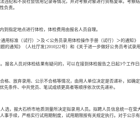
法违纪和不良社会信用记录等情况，并对考察对象进行资格复审。考察
性负责。
内到指定地点进行体检，体检费用由报名人员自理。
用标准（试行）＞及＜公务员录用体检操作手册（试行）＞的通知》（人社
通知》（人社厅发[2010]22号）和《关于进一步做好公务员考试录用体
。报名人员对体检结果有疑问的，可以在接到体检报告之日起3个工作
合格、放弃录用、公示不合格等情况，由用人单位决定是否递补，如确
优先条件、中共党员、笔试成绩更高者等顺序依次优先递补。
人选，报大石桥市地质测量所决定拟录用人员。拟聘人员信息统一在营
人事手续，严格实行试用期制度，试用期限按有关规定执行。对于公示