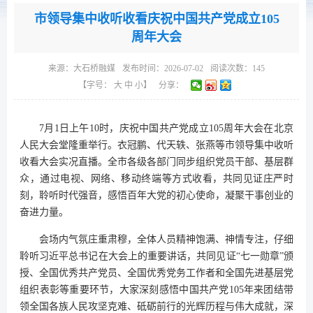
市领导集中收听收看庆祝中国共产党成立105
周年大会
来源：
大石桥融媒
发布时间：2026-07-02
阅读次数：
145
【字号：
大
中
小
】
分享：
7月1日上午10时，庆祝中国共产党成立105周年大会在北京
人民大会堂隆重举行。衣冠鹏、代天轶、张燕等市领导集中收听
收看大会实况直播。全市各级各部门同步组织党员干部、基层群
众，通过电视、网络、移动终端等方式收看，共同见证庄严时
刻，聆听时代强音，感悟百年大党的初心使命，凝聚干事创业的
奋进力量。
会场内气氛庄重肃穆，全体人员精神饱满、神情专注，仔细
聆听习近平总书记在大会上的重要讲话，共同见证“七一勋章”颁
授、全国优秀共产党员、全国优秀党务工作者和全国先进基层党
组织表彰等重要环节，大家深刻感悟中国共产党105年来团结带
领全国各族人民攻坚克难、砥砺前行的光辉历程与伟大成就，深