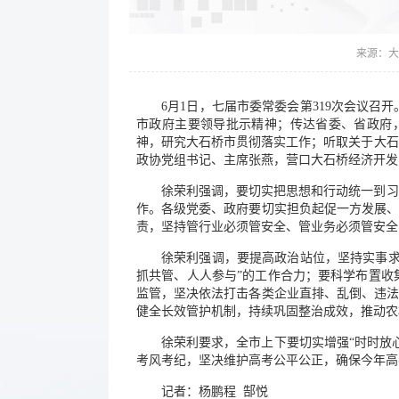
来源：
大
6月1日，七届市委常委会第319次会议
市政府主要领导批示精神；传达省委、省政府
神，研究大石桥市贯彻落实工作；听取关于大石
政协党组书记、主席张燕，营口大石桥经济开发
徐荣利强调，要切实把思想和行动统一到习
作。各级党委、政府要切实担负起促一方发展、
责，坚持管行业必须管安全、管业务必须管安全
徐荣利强调，要提高政治站位，坚持实事求
抓共管、人人参与”的工作合力；要科学布置收
监管，坚决依法打击各类企业直排、乱倒、违法
健全长效管护机制，持续巩固整治成效，推动农
徐荣利要求，全市上下要切实增强“时时放
考风考纪，坚决维护高考公平公正，确保今年高
记者：杨鹏程 郜悦