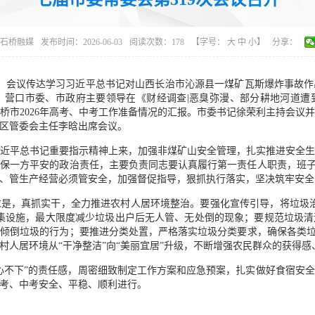
石桥融媒
发布时间：2026-06-03
阅读次数：
178
【字号：
大
中
小
】
分享：
召开。会议传达学习习近平总书记对山西长治市沁源县一煤矿瓦斯爆炸事故
，营口市委、市政府主要领导在《财经调查|恶臭弥漫、部分耕地河道遭
桥市2026年高考、中考工作准备情况的汇报。市委书记徐荣利主持会议
区管委会主任李晗出席会议。
近平总书记重要指示精神上来，加强非煤矿山安全管理，扎实推进安全
保一方平安的政治责任，主要负责同志要认真履行第一责任人职责，班子
、管生产经营必须管安全，加强督促指导，狠抓执行落实，坚决筑牢安全
是，真抓实干，全力推进农村人居环境整治。要强化宣传引导，将垃圾
集设施，最大限度减少垃圾出户后无人管、无处倒的现象；要规范垃圾
倾倒垃圾的行为；要推进分类处置，严格落实垃圾分类要求，确保各类垃
村人居环境从“干净整洁”向“美丽宜居”升级，不断增强农民群众的获得感
心不下”的责任感，周密细致制定工作方案和应急预案，扎实做好食宿安
考、中考安全、平稳、顺利进行。