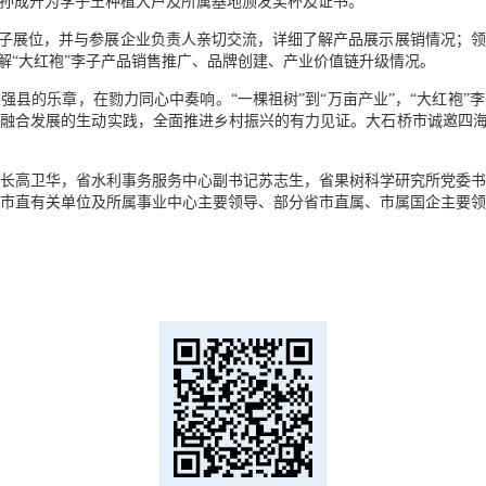
孙成开为李子王种植大户及所属基地颁发奖杯及证书。
李子展位，并与参展企业负责人亲切交流，详细了解产品展示展销情况；
解“大红袍”李子产品销售推广、品牌创建、产业价值链升级情况。
强县的乐章，在勠力同心中奏响。“一棵祖树”到“万亩产业”，“大红袍”
融合发展的生动实践，全面推进乡村振兴的有力见证。大石桥市诚邀四海
长高卫华，省水利事务服务中心副书记苏志生，省果树科学研究所党委
市直有关单位及所属事业中心主要领导、部分省市直属、市属国企主要