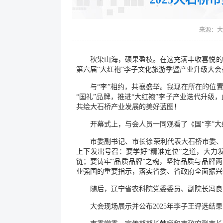
来源：
大
秋染山海，硕果盈枝。在这充满丰收喜悦的
第六届“大红袍”李子文化旅游季暨产业升级大
与“李”相约，共襄盛举。我现在所在的位置
“国礼”品牌，推进“大红袍”李子产业迭代升
共绘大石桥产业发展的美好蓝图！
开幕式上，与会人员一同观看了《国“李”
市委副书记、市长徐荣利代表大石桥市委、
上下发出号召：要学好“精准定位”之道，大力
链；要铸牢“品质品牌”之魂，坚持品质与品牌
业强国的重要指示，落实省委、省政府全面振兴
随后，辽宁省农科院党委委员、副院长冯良
大会现场展示并公布2025年李子王评选结